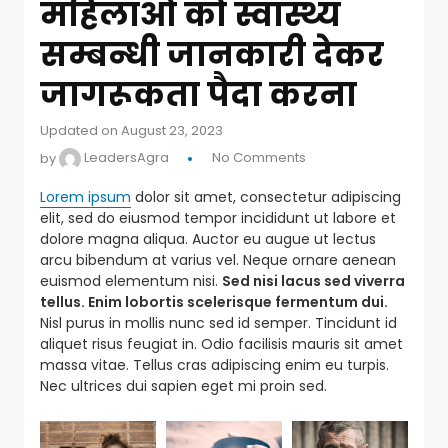
महिलाओं को स्वास्थ्य
सम्बन्धी जानकारी देकर
जागरूकता पैदा करना
Updated on August 23, 2023
by
LeadersAgra
No Comments
Lorem ipsum
dolor sit amet, consectetur adipiscing
elit, sed do eiusmod tempor incididunt ut labore et
dolore magna aliqua. Auctor eu augue ut lectus
arcu bibendum at varius vel. Neque ornare aenean
euismod elementum nisi.
Sed nisi lacus sed viverra
tellus. Enim lobortis scelerisque fermentum dui.
Nisl purus in mollis nunc sed id semper. Tincidunt id
aliquet risus feugiat in. Odio facilisis mauris sit amet
massa vitae. Tellus cras adipiscing enim eu turpis.
Nec ultrices dui sapien eget mi proin sed.