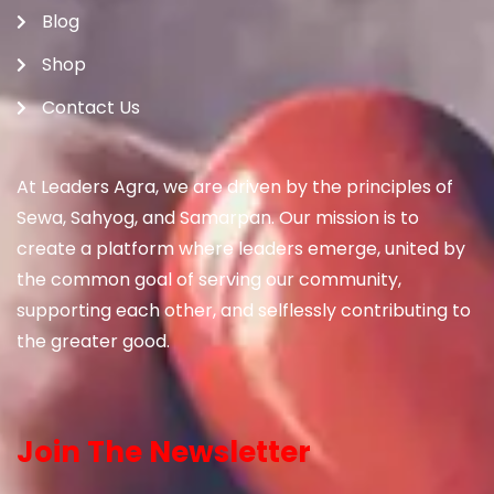
Blog
Shop
Contact Us
At Leaders Agra, we are driven by the principles of
Sewa, Sahyog, and Samarpan. Our mission is to
create a platform where leaders emerge, united by
the common goal of serving our community,
supporting each other, and selflessly contributing to
the greater good.
Join The Newsletter