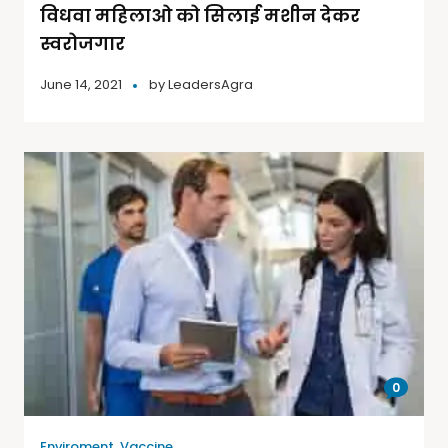
विधवा महिलाओ को सिलाई मशीन देकर
स्वरोजगार
June 14, 2021
by
LeadersAgra
0
Enviroment
,
Vaccine